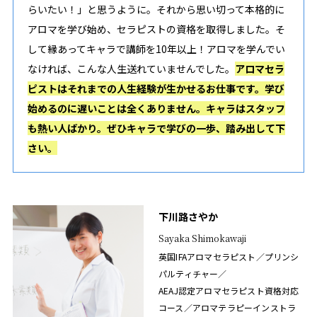
らいたい！」と思うように。それから思い切って本格的に
アロマを学び始め、セラピストの資格を取得しました。そ
して縁あってキャラで講師を10年以上！アロマを学んでい
なければ、こんな人生送れていませんでした。
アロマセラ
ピストはそれまでの人生経験が生かせるお仕事です。学び
始めるのに遅いことは全くありません。キャラはスタッフ
も熱い人ばかり。ぜひキャラで学びの一歩、踏み出して下
さい。
下川路さやか
Sayaka Shimokawaji
英国IFAアロマセラピスト／プリンシ
パルティチャー／
AEAJ認定アロマセラピスト資格対応
コース／アロマテラピーインストラ