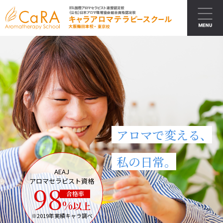
アロマで変える、
私の日常。
AEAJ
アロマセラピスト資格
98
合格率
%
以上
※2019年実績キャラ調べ