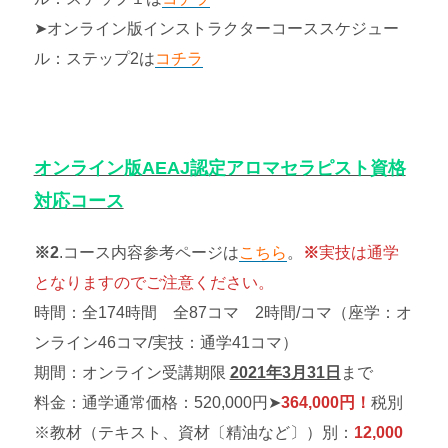
➤オンライン版インストラクターコーススケジュー
ル：ステップ2は
コチラ
オンライン版AEAJ認定アロマセラピスト資格
対応コース
※2
.コース内容参考ページは
こちら
。
※
実技は通学
となりますのでご注意ください。
時間：全174時間 全87コマ 2時間/コマ（座学：オ
ンライン46コマ/実技：通学41コマ）
期間：オンライン受講期限
2021年3月31日
まで
料金：通学通常価格：520,000円➤
364,000円！
税別
※教材（テキスト、資材〔精油など〕）別：
12,000