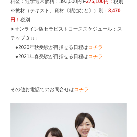
料金：通学通常価格：393,000円➤
275,100円！
税別
※教材（テキスト、資材〔精油など〕）別：
3,470
円！
税別
➤オンライン版セラピストコーススケジュール：ス
テップ３↓↓↓
●2020年秋受験が目指せる日程は
コチラ
●2021年春受験が目指せる日程は
コチラ
その他お電話でのお問合せは
コチラ