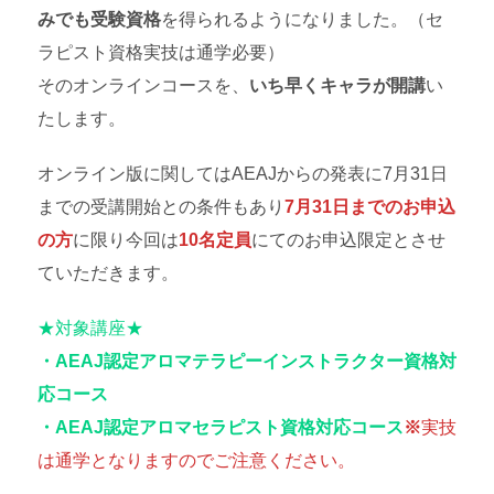
みでも受験資格
を得られるようになりました。（セ
ラピスト資格実技は通学必要）
そのオンラインコースを、
いち早くキャラが開講
い
たします。
オンライン版に関してはAEAJからの発表に7月31日
までの受講開始との条件もあり
7月31日までのお申込
の方
に限り今回は
10名定員
にてのお申込限定とさせ
ていただきます。
★対象講座★
・AEAJ認定アロマテラピーインストラクター資格対
応コース
・AEAJ認定アロマセラピスト資格対応コース
※
実技
は通学となりますのでご注意ください。